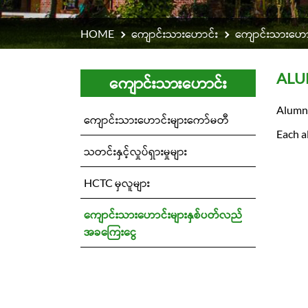
HOME
ကျောင်းသားဟောင်း
ကျောင်းသားဟော
ALU
ကျောင်းသားဟောင်း
Alumni
ကျောင်းသားဟောင်းများကော်မတီ
Each a
သတင်းနှင့်လှုပ်ရှားမှုများ
HCTC မှလူများ
ကျောင်းသားဟောင်းများနှစ်ပတ်လည်
အခကြေးငွေ