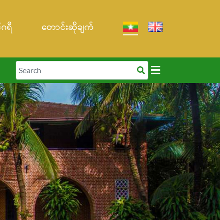
ဒီဂရီ
တောင်းဆိုချက်