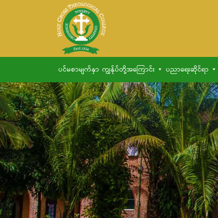
ပင်မစာမျက်နှာ
ကျွန်ုပ်တို့အကြောင်း
ပညာရေးဆိုင်ရာ