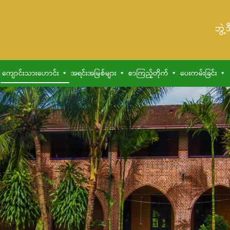
ဘွဲ့
ကျောင်းသားဟောင်း
အရင်းအမြစ်များ
စာကြည့်တိုက်
ပေးကမ်းခြင်း