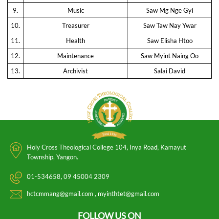
9.
Music
Saw Mg Nge Gyi
10.
Treasurer
Saw Taw Nay Ywar
11.
Health
Saw Elisha Htoo
12.
Maintenance
Saw Myint Naing Oo
13.
Archivist
Salai David
Holy Cross Theological College 104, Inya Road, Kamayut
Township, Yangon.
01-534658
09 45004 2309
hctcmmang@gmail.com
myinthtet@gmail.com
FOLLOW US ON