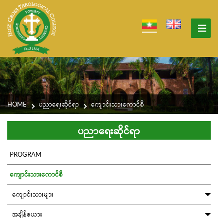
HOME
ပညာရေးဆိုင်ရာ
ကျောင်းသားကောင်စီ
ပညာရေးဆိုင်ရာ
PROGRAM
ကျောင်းသားကောင်စီ
ကျောင်းသားများ
အချိန်ဇယား