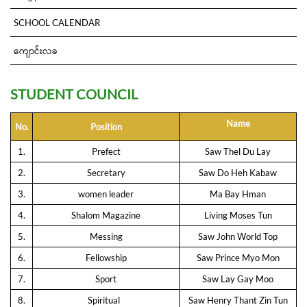
SCHOOL CALENDAR
ကျောင်းလခ
STUDENT COUNCIL
Name
N
o.
Position
1.
Prefect
Saw Thel Du Lay
2.
Secretary
Saw Do Heh Kabaw
3.
women leader
Ma Bay Hman
4.
Shalom Magazine
Living Moses Tun
5.
Messing
Saw John World Top
6.
Fellowship
Saw Prince Myo Mon
7.
Sport
Saw Lay Gay Moo
8.
Spiritual
Saw Henry Thant Zin Tun